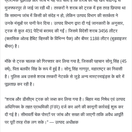
​प्रारंभिक पूछताछ और जांच में यह पता चला है कि शराब की यह खेप चंडीगढ़ से
मुजफ्फरपुर ले जाई जा रही थी। तस्करों ने शराब को ट्रक में इस तरह छिपाया था
कि सामान्य जांच में किसी को संदेह न हो, लेकिन उत्पाद विभाग की सतर्कता ने
उनके मंसूबों पर पानी फेर दिया। ​उत्पाद विभाग द्वारा दी गई जानकारी के अनुसार,
ट्रक से कुल 491 पेटियां बरामद की गईं। जिसमे ​विदेशी शराब 3456 लीटर
(क्लासिक ओल्ड हैबिट व्हिस्की के विभिन्न पैक) और बीयर 1188 लीटर (बुडवाइजर
बीयर) है।
​मौके से ट्रक चालक को गिरफ्तार कर लिया गया है, जिसकी पहचान सोनू सिंह (45
वर्ष), पिता बलवीर सिंह के रूप में हुई है। सोनू सिंह नागपुर, महाराष्ट्र का निवासी
है। पुलिस अब उससे शराब तस्करी नेटवर्क से जुड़े अन्य मास्टरमाइंड्स के बारे में
पूछताछ कर रही है।
​”शराब और डीसीएम ट्रक को जब्त कर लिया गया है। बिहार मद्य निषेध एवं उत्पाद
अधिनियम के तहत प्राथमिकी (FIR) दर्ज कर आगे की कानूनी कार्रवाई शुरू कर
दी गई है। सीमावर्ती चेक पोस्टों पर जांच और सख्त की जाएगी ताकि अवैध आपूर्ति
पर पूरी तरह रोक लग सके।” — उत्पाद अधीक्षक