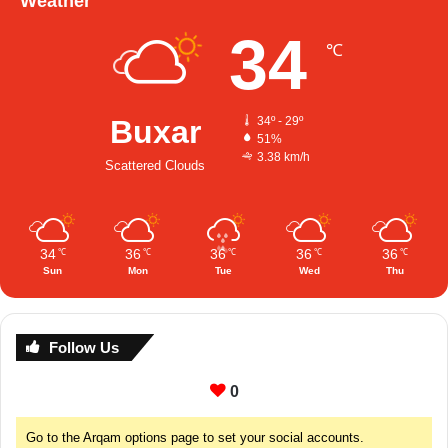
Weather
34
℃
Buxar
34º - 29º
51%
3.38 km/h
Scattered Clouds
34
36
36
36
36
℃
℃
℃
℃
℃
Sun
Mon
Tue
Wed
Thu
Follow Us
0
Go to the Arqam options page to set your social accounts.