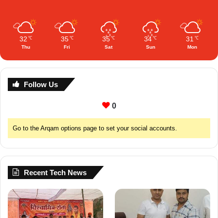
32
35
35
34
31
℃
℃
℃
℃
℃
Thu
Fri
Sat
Sun
Mon
Follow Us
0
Go to the Arqam options page to set your social accounts.
Recent Tech News