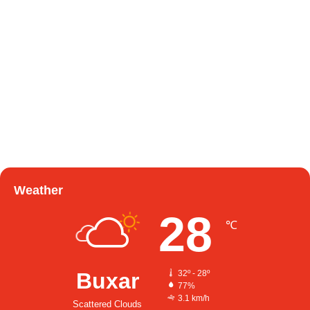
Weather
28
℃
Buxar
32º - 28º
77%
3.1 km/h
Scattered Clouds