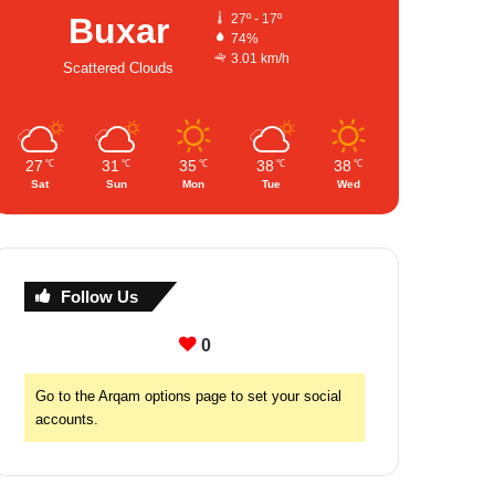
Buxar
27º - 17º
74%
3.01 km/h
Scattered Clouds
27
31
35
38
38
℃
℃
℃
℃
℃
Sat
Sun
Mon
Tue
Wed
Follow Us
0
Go to the Arqam options page to set your social
accounts.