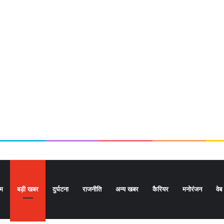
ोम
बड़ी खबर
दुर्घटना
राजनीति
अन्य खबर
कैरियर
मनोरंजन
वेब