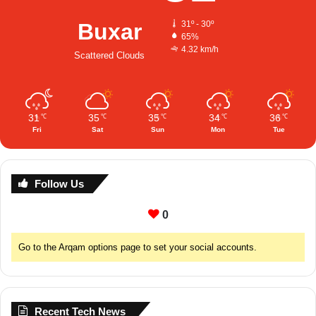
Buxar
31º - 30º
65%
4.32 km/h
Scattered Clouds
31
35
35
34
36
℃
℃
℃
℃
℃
Fri
Sat
Sun
Mon
Tue
Follow Us
0
Go to the Arqam options page to set your social accounts.
Recent Tech News