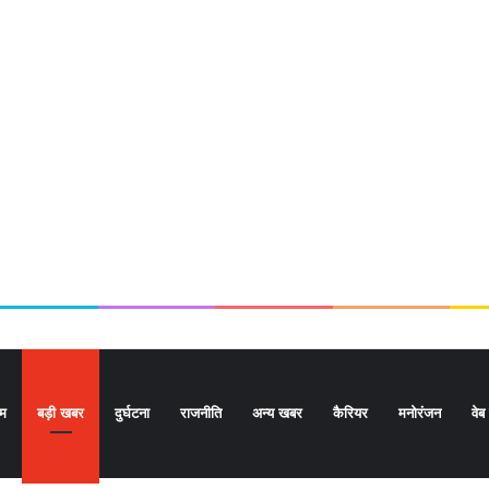
ोम
बड़ी खबर
दुर्घटना
राजनीति
अन्य खबर
कैरियर
मनोरंजन
वेब