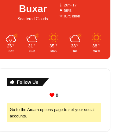
Buxar
26º - 17º
59%
0.75 km/h
Scattered Clouds
26
31
35
38
38
℃
℃
℃
℃
℃
Sat
Sun
Mon
Tue
Wed
Follow Us
0
Go to the Arqam options page to set your social
accounts.