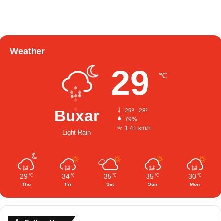
Weather
29
℃
Buxar
29º - 28º
79%
1.41 km/h
Light Rain
29
34
35
35
30
℃
℃
℃
℃
℃
Thu
Fri
Sat
Sun
Mon