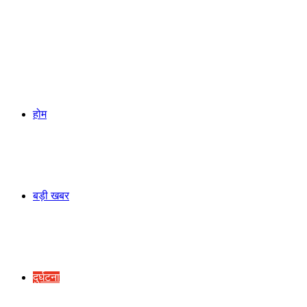
होम
बड़ी खबर
दुर्घटना