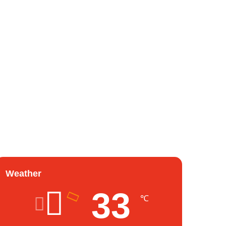
Weather
33
℃