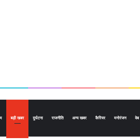
ोम
बड़ी खबर
दुर्घटना
राजनीति
अन्य खबर
कैरियर
मनोरंजन
वेब