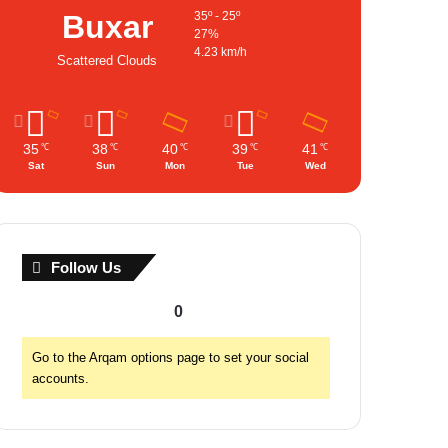
Buxar
35º - 25º
27%
4.23 km/h
Scattered Clouds
35
38
40
39
41
℃
℃
℃
℃
℃
Sat
Sun
Mon
Tue
Wed
Follow Us
0
Go to the Arqam options page to set your social
accounts.