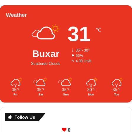
Weather
31
℃
Buxar
35º - 30º
66%
4.08 km/h
Scattered Clouds
35
35
35
30
35
℃
℃
℃
℃
℃
Fri
Sat
Sun
Mon
Tue
Follow Us
0