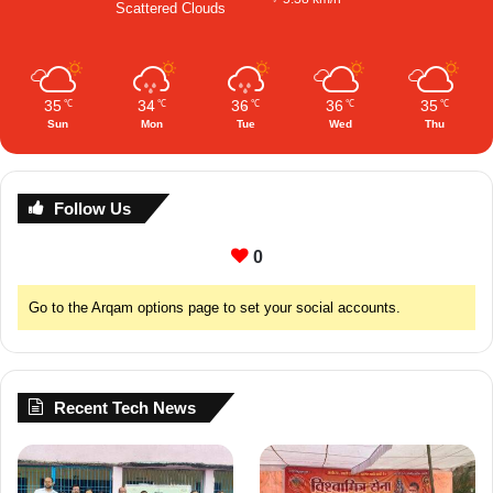
Scattered Clouds
35
34
36
36
35
℃
℃
℃
℃
℃
Sun
Mon
Tue
Wed
Thu
Follow Us
0
Go to the Arqam options page to set your social accounts.
Recent Tech News