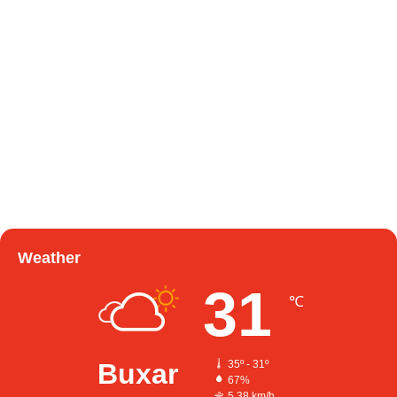
Weather
31
℃
Buxar
35º - 31º
67%
5.38 km/h