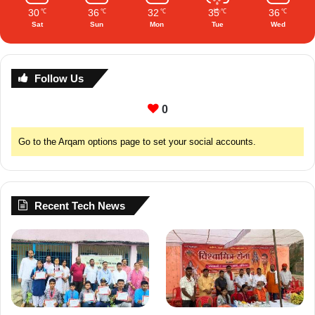
30
36
32
35
36
℃
℃
℃
℃
℃
Sat
Sun
Mon
Tue
Wed
Follow Us
0
Go to the Arqam options page to set your social accounts.
Recent Tech News