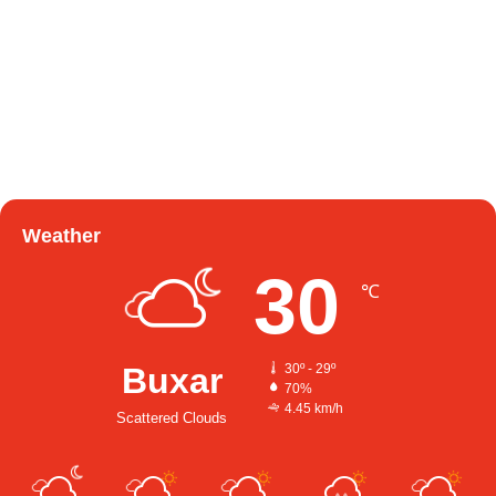
Weather
30
℃
Buxar
30º - 29º
70%
4.45 km/h
Scattered Clouds