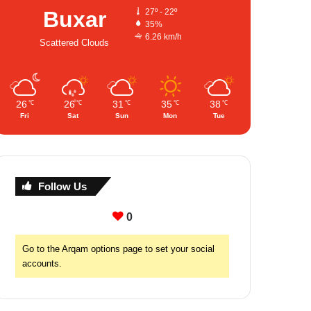
Buxar
27º - 22º
35%
6.26 km/h
Scattered Clouds
26
26
31
35
38
℃
℃
℃
℃
℃
Fri
Sat
Sun
Mon
Tue
Follow Us
0
Go to the Arqam options page to set your social
accounts.