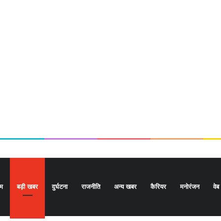
ोम
बड़ी खबर
दुर्घटना
राजनीति
अन्य खबर
कैरियर
मनोरंजन
वेब