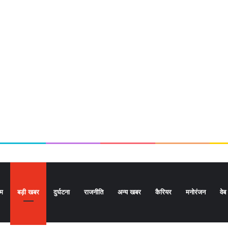
ोम
बड़ी खबर
दुर्घटना
राजनीति
अन्य खबर
कैरियर
मनोरंजन
वेब