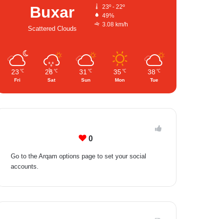
Buxar
23º - 22º
49%
3.08 km/h
Scattered Clouds
23
26
31
35
38
℃
℃
℃
℃
℃
Fri
Sat
Sun
Mon
Tue
Follow Us
0
Go to the Arqam options page to set your social
accounts.