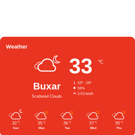
Weather
33
℃
Buxar
33º - 29º
56%
3.53 km/h
Scattered Clouds
32
35
36
37
35
℃
℃
℃
℃
℃
Sun
Mon
Tue
Wed
Thu