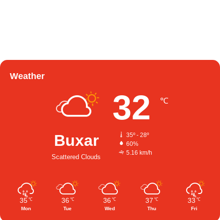
Weather
32
℃
Buxar
35º - 28º
60%
5.16 km/h
Scattered Clouds
35
36
36
37
33
℃
℃
℃
℃
℃
Mon
Tue
Wed
Thu
Fri