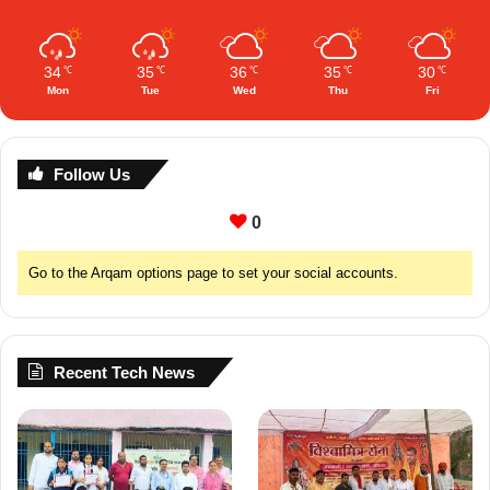
34
35
36
35
30
℃
℃
℃
℃
℃
Mon
Tue
Wed
Thu
Fri
Follow Us
0
Go to the Arqam options page to set your social accounts.
Recent Tech News