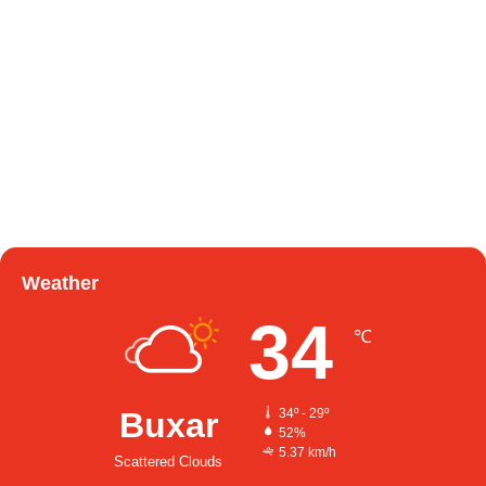
Weather
34
℃
Buxar
34º - 29º
52%
5.37 km/h
Scattered Clouds