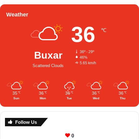
Weather
36
℃
Buxar
36º - 29º
46%
5.65 km/h
Scattered Clouds
35
36
36
36
36
℃
℃
℃
℃
℃
Sun
Mon
Tue
Wed
Thu
Follow Us
0