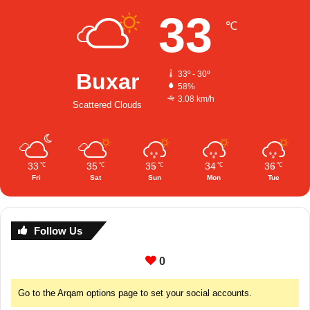
33
℃
Buxar
33º - 30º
58%
3.08 km/h
Scattered Clouds
33
35
35
34
36
℃
℃
℃
℃
℃
Fri
Sat
Sun
Mon
Tue
Follow Us
0
Go to the Arqam options page to set your social accounts.