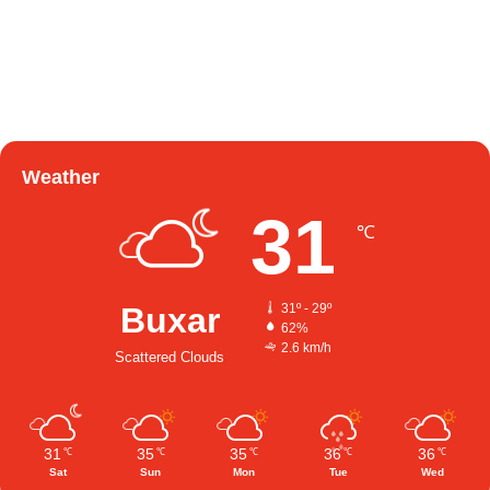
Weather
31
℃
Buxar
31º - 29º
62%
2.6 km/h
Scattered Clouds
31
35
35
36
36
℃
℃
℃
℃
℃
Sat
Sun
Mon
Tue
Wed