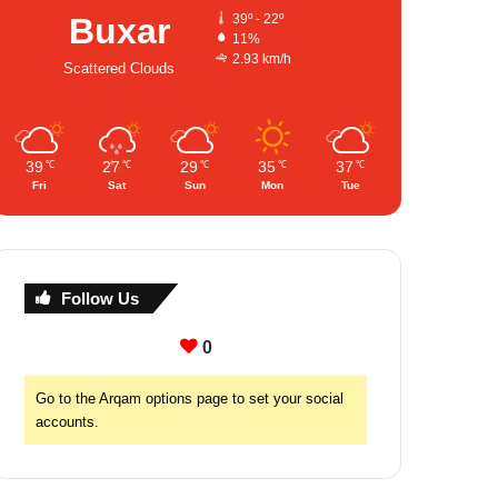
Buxar
39º - 22º
11%
2.93 km/h
Scattered Clouds
39
27
29
35
37
℃
℃
℃
℃
℃
Fri
Sat
Sun
Mon
Tue
Follow Us
0
Go to the Arqam options page to set your social
accounts.