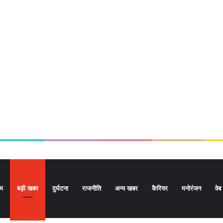
ोम
बड़ी खबर
दुर्घटना
राजनीति
अन्य खबर
कैरियर
मनोरंजन
वेब