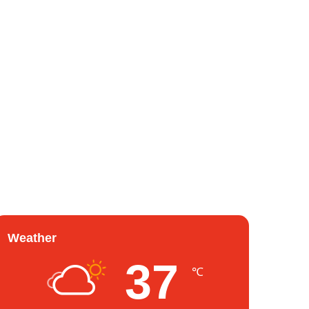
Weather
37
℃