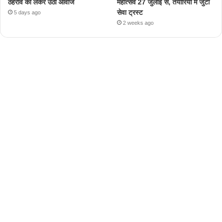
ठहराव को लेकर उठी आवाज
महोत्सव 27 जुलाई से, तैयारियों में जुटा
सेवा ट्रस्ट
5 days ago
2 weeks ago