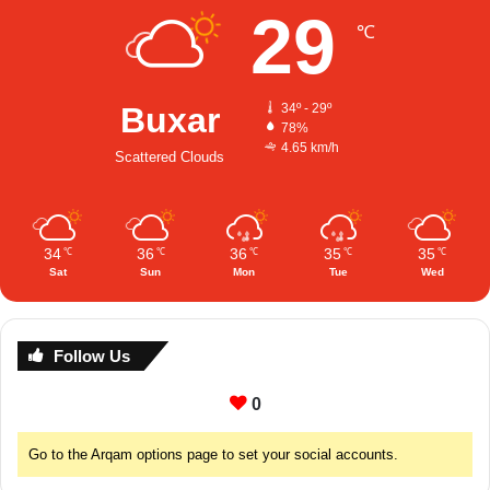
29
℃
Buxar
34º - 29º
78%
4.65 km/h
Scattered Clouds
34
36
36
35
35
℃
℃
℃
℃
℃
Sat
Sun
Mon
Tue
Wed
Follow Us
0
Go to the Arqam options page to set your social accounts.