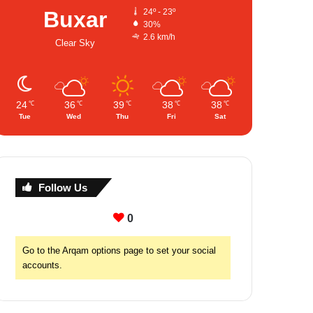
Buxar
24º - 23º
30%
2.6 km/h
Clear Sky
24
36
39
38
38
℃
℃
℃
℃
℃
Tue
Wed
Thu
Fri
Sat
Follow Us
0
Go to the Arqam options page to set your social
accounts.