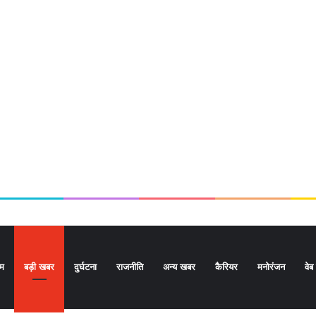
ोम
बड़ी खबर
दुर्घटना
राजनीति
अन्य खबर
कैरियर
मनोरंजन
वेब