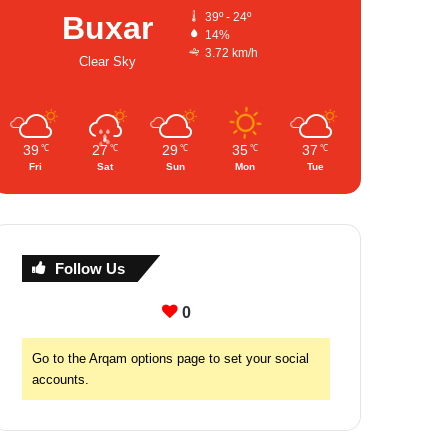
Buxar
39º - 24º
14%
3.72 km/h
Clear Sky
39
27
29
35
37
℃
℃
℃
℃
℃
Fri
Sat
Sun
Mon
Tue
Follow Us
0
Go to the Arqam options page to set your social
accounts.