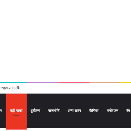
र
ोम
बड़ी खबर
दुर्घटना
राजनीति
अन्य खबर
कैरियर
मनोरंजन
वेब