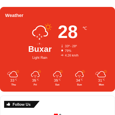
Weather
28
℃
Buxar
33º - 28º
79%
4.26 km/h
Light Rain
33
35
35
34
31
℃
℃
℃
℃
℃
Thu
Fri
Sat
Sun
Mon
Follow Us