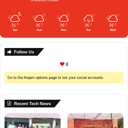
31
35
35
36
36
℃
℃
℃
℃
℃
Sat
Sun
Mon
Tue
Wed
Follow Us
0
Go to the Arqam options page to set your social accounts.
Recent Tech News