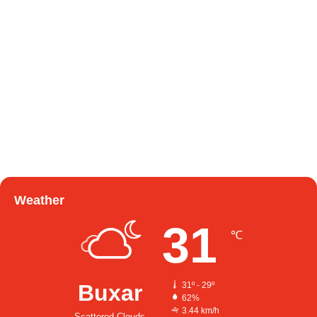
Weather
31
℃
Buxar
31º - 29º
62%
3.44 km/h
Scattered Clouds