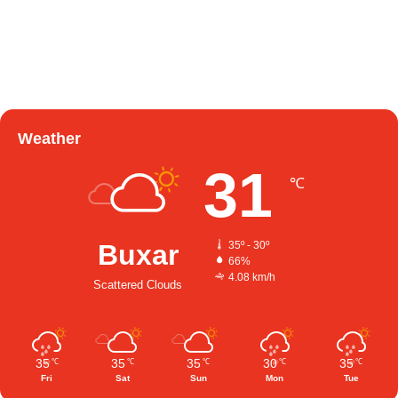
Weather
31
℃
Buxar
35º - 30º
66%
4.08 km/h
Scattered Clouds
35
35
35
30
35
℃
℃
℃
℃
℃
Fri
Sat
Sun
Mon
Tue