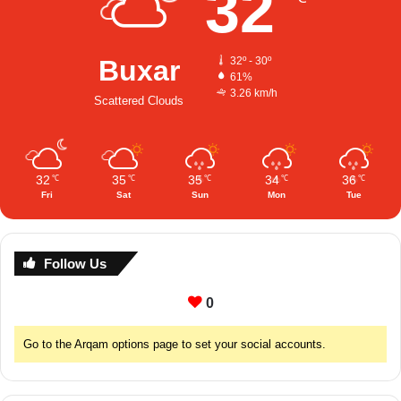
32
Buxar
32º - 30º
61%
3.26 km/h
Scattered Clouds
32
35
35
34
36
℃
℃
℃
℃
℃
Fri
Sat
Sun
Mon
Tue
Follow Us
0
Go to the Arqam options page to set your social accounts.