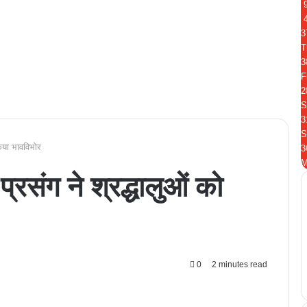
3
T
3
F
2
S
3
S
किया भावविभोर
3
M
प्रसंग ने श्रद्धालुओं को
0
2 minutes read