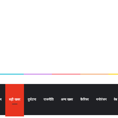
ोम
बड़ी खबर
दुर्घटना
राजनीति
अन्य खबर
कैरियर
मनोरंजन
वेब