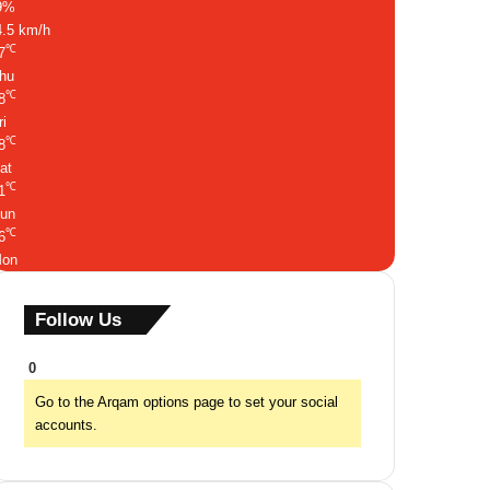
9%
4.5 km/h
℃
7
hu
℃
8
ri
℃
8
at
℃
1
un
℃
6
on
Follow Us
0
Go to the Arqam options page to set your social
accounts.