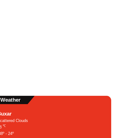
Weather
Buxar
cattered Clouds
℃
38
8º - 24º