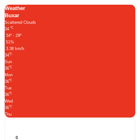
Weather
Buxar
Scattered Clouds
℃
34
34º - 29º
51%
3.38 km/h
℃
34
Sun
℃
36
Mon
℃
36
Tue
℃
36
Wed
℃
36
Thu
Follow Us
0