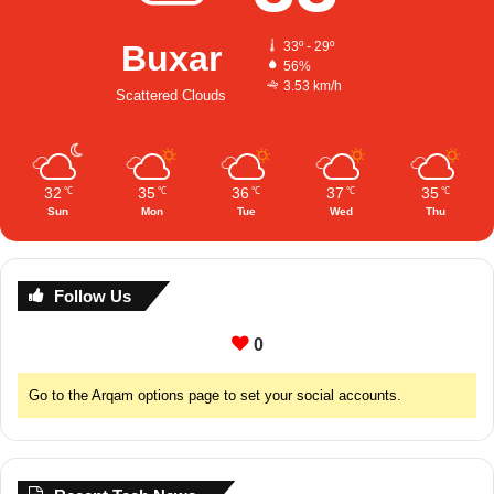
Buxar
33º - 29º
56%
3.53 km/h
Scattered Clouds
32
35
36
37
35
℃
℃
℃
℃
℃
Sun
Mon
Tue
Wed
Thu
Follow Us
0
Go to the Arqam options page to set your social accounts.