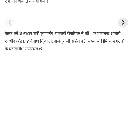
सभी को अवगत कराया गया।
होटल
साइरस
भारत
बैठक की अध्यक्षता श्री कृष्णानंद शास्त्री पौराणिक ने की। कथावाचक आचार्य
जैसे
मिस्त्री
में
रणधीर ओझा, छविनाथ त्रिपाठी, राजेंद्र जी सहित बड़ी संख्या में विभिन्न संगठनों
क्रिस्पी
ने
70
के प्रतिनिधि उपस्थित थे।
फ्रेंच
नहीं
साल
फ्राइज
लगाई
बाद
बनाने
थी
चीतों
का
सीट
की
यह
बेल्ट
हुई
है
वापसी
बड़ा
सीक्रेट