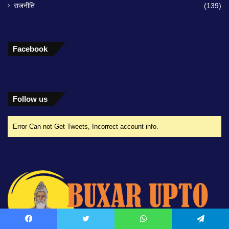
राजनीति
(139)
Facebook
Follow us
Error Can not Get Tweets, Incorrect account info.
Facebook
Twitter
WhatsApp
Telegram