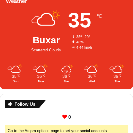
Weather
35
℃
Buxar
35º - 29º
48%
4.44 km/h
Scattered Clouds
35
36
36
36
36
℃
℃
℃
℃
℃
Sun
Mon
Tue
Wed
Thu
Follow Us
0
Go to the Arqam options page to set your social accounts.