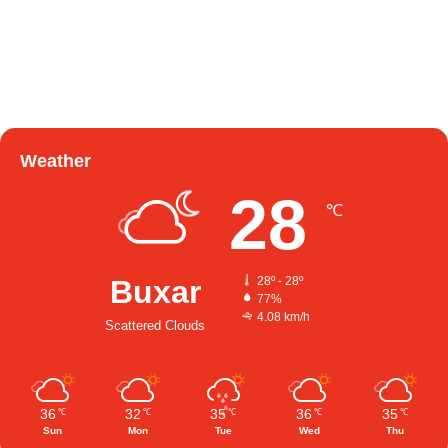
Weather
28
℃
Buxar
28º - 28º
77%
4.08 km/h
Scattered Clouds
36
32
35
36
35
℃
℃
℃
℃
℃
Sun
Mon
Tue
Wed
Thu