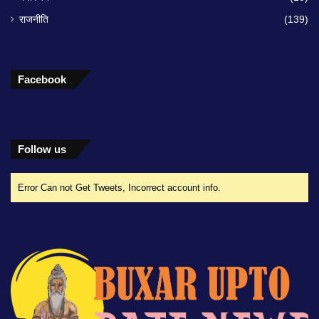
राजनीति
(139)
Facebook
Follow us
Error Can not Get Tweets, Incorrect account info.