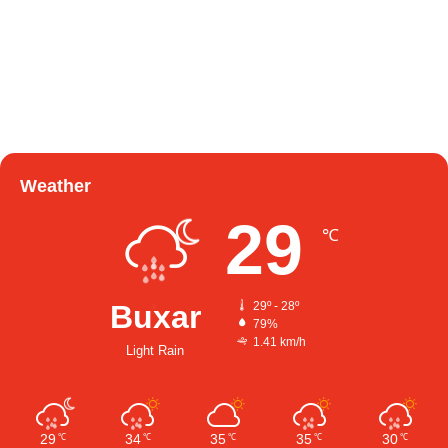
Weather
29
℃
Buxar
29º - 28º
79%
1.41 km/h
Light Rain
29
34
35
35
30
℃
℃
℃
℃
℃