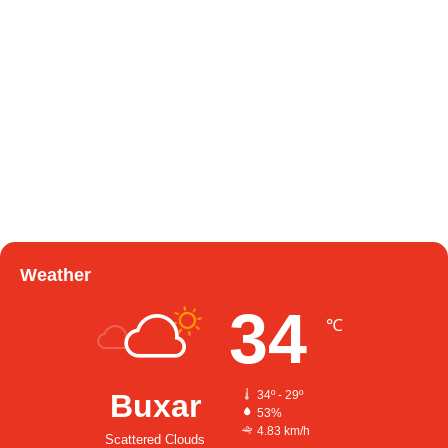
Weather
34
℃
Buxar
34º - 29º
53%
4.83 km/h
Scattered Clouds