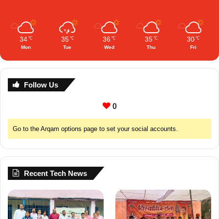
34
35
36
35
30
℃
℃
℃
℃
℃
Mon
Tue
Wed
Thu
Fri
Follow Us
0
Go to the Arqam options page to set your social accounts.
Recent Tech News