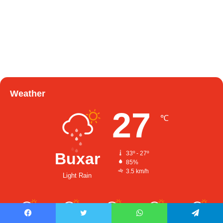
Weather
27
℃
Buxar
33º - 27º
85%
3.5 km/h
Light Rain
33
35
33
33
28
℃
℃
℃
℃
℃
Facebook
Twitter
WhatsApp
Telegram