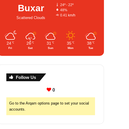
Buxar
24º - 22º
48%
0.41 km/h
Scattered Clouds
24
26
31
35
38
℃
℃
℃
℃
℃
Fri
Sat
Sun
Mon
Tue
Follow Us
0
Go to the Arqam options page to set your social
accounts.