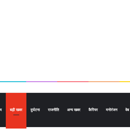
ोम
बड़ी खबर
दुर्घटना
राजनीति
अन्य खबर
कैरियर
मनोरंजन
वेब