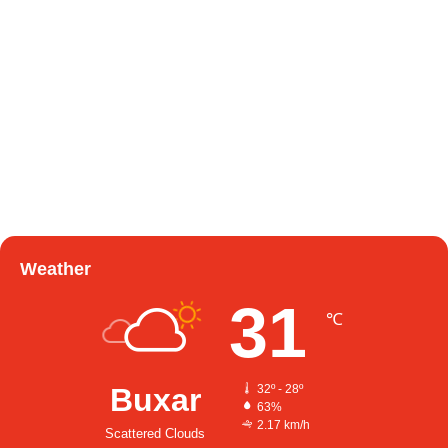
Weather
31
℃
Buxar
32º - 28º
63%
2.17 km/h
Scattered Clouds