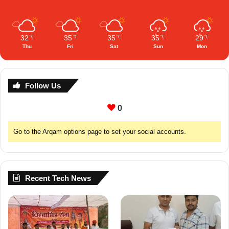
32
35
35
35
29
℃
℃
℃
℃
℃
Thu
Fri
Sat
Sun
Mon
Follow Us
0
Go to the Arqam options page to set your social accounts.
Recent Tech News