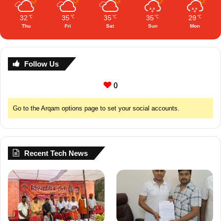
32
35
35
35
29
℃
℃
℃
℃
℃
Thu
Fri
Sat
Sun
Mon
Follow Us
0
Go to the Arqam options page to set your social accounts.
Recent Tech News