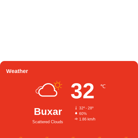
Weather
32
℃
Buxar
32º - 28º
60%
1.86 km/h
Scattered Clouds